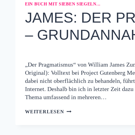
UND
EIN BUCH MIT SIEBEN SIEGELN...
WAHRHEITSTHEORIE
JAMES: DER PR
– GRUNDANNA
„Der Pragmatismus“ von William James Zum 
Original): Volltext bei Project Gutenberg M
dabei nicht oberflächlich zu behandeln, führt
Internet. Deshalb bin ich in letzter Zeit daz
Thema umfassend in mehreren…
JAMES:
WEITERLESEN
DER
PRAGMATISMUS
(3)