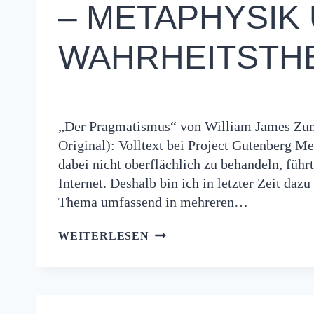
– METAPHYSIK
WAHRHEITSTH
„Der Pragmatismus“ von William James Zum 
Original): Volltext bei Project Gutenberg M
dabei nicht oberflächlich zu behandeln, führt
Internet. Deshalb bin ich in letzter Zeit daz
Thema umfassend in mehreren…
JAMES:
WEITERLESEN
DER
PRAGMATISMUS
(4)
–
METAPHYSIK